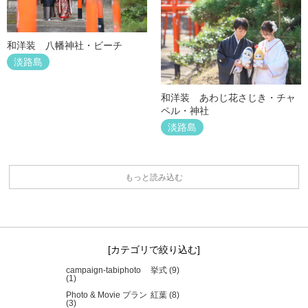
和洋装 八幡神社・ビーチ
淡路島
和洋装 あわじ花さじき・チャ
ペル・神社
淡路島
もっと読み込む
カテゴリで絞り込む
campaign-tabiphoto
挙式 (9)
(1)
Photo & Movie プラン
紅葉 (8)
(3)