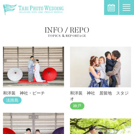
\
INFO / REPO
TOPICS & REPORTAGE
和洋装 神社・ビーチ
和洋装 神社 居留地 スタジ
オ
淡路島
神戸