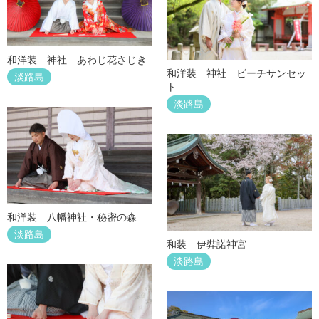
和洋装 神社 あわじ花さじき
和洋装 神社 ビーチサンセッ
淡路島
ト
淡路島
和洋装 八幡神社・秘密の森
淡路島
和装 伊弉諾神宮
淡路島