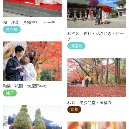
和・洋装 八幡神社 ビーチ
淡路島
和洋装 神社・花さじき・ビー
チ
淡路島
和装 祇園・大原野神社
神戸
和装 毘沙門堂・萬福寺
京都