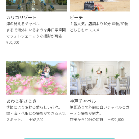
カリコリゾート
ビーチ
海の見えるチャペル
１番人気。店舗より10分 洋装/和装
まるで海外にいるような非日常空間
どちらもオススメ
でフォトジェニックな撮影が可能＋
¥60,000
あわじ花さじき
神戸チャペル
季節により変わる愛らしい花々。
煉瓦造りの外観に白いチャペルとガ
空・海・花畑との撮影ができる人気
ーデン撮影が魅力。
スポット。 ＋¥8,800
店舗から10分の距離 ＋¥22,000