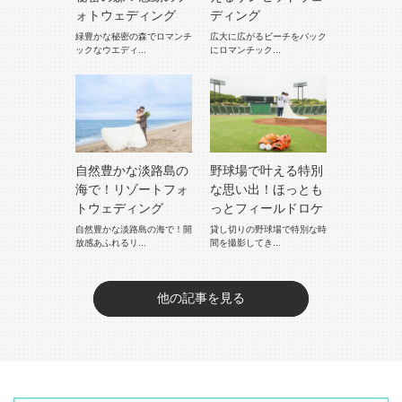
ォトウェディング
ディング
緑豊かな秘密の森でロマンチ
広大に広がるビーチをバック
ックなウエディ...
にロマンチック...
自然豊かな淡路島の
野球場で叶える特別
海で！リゾートフォ
な思い出！ほっとも
トウェディング
っとフィールドロケ
自然豊かな淡路島の海で！開
貸し切りの野球場で特別な時
放感あふれるリ...
間を撮影してき...
他の記事を見る
他の記事を見る