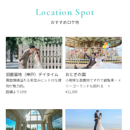
Location Spot
おすすめロケ地
旧居留地（神戸）デイタイム
おとぎの国
異国情緒溢れる街並みにレトロな建
小規模な遊園地ですので観覧車・メ
物が魅力的。
リーゴーランドも回れる ＋
店舗より10分
¥11,000