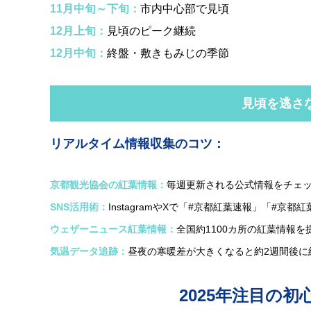
11月中旬～下旬：
市内中心部で見頃
12月上旬：
見頃のピーク継続
12月中旬：
終盤・敷きもみじの季節
見頃を逃さ
リアルタイム情報収集のコツ：
京都観光協会の紅葉情報：
毎週更新される公式情報をチェ
SNS活用術：
InstagramやXで「#京都紅葉速報」「#京都紅
ウェザーニュース紅葉情報：
全国約1100カ所の紅葉情報
気温データ追跡：
昼夜の寒暖差が大きくなると約2週間後に
2025年注目の