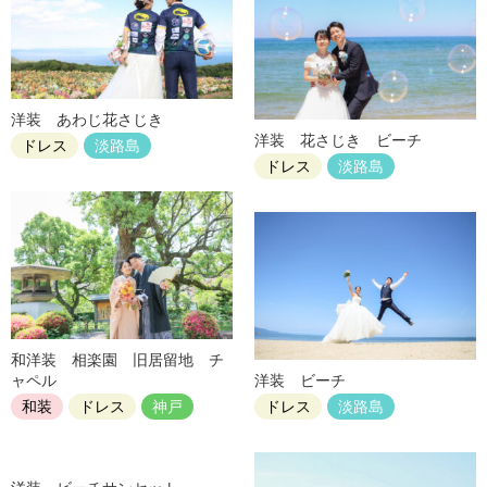
洋装 あわじ花さじき
洋装 花さじき ビーチ
ドレス
淡路島
ドレス
淡路島
和洋装 相楽園 旧居留地 チ
ャペル
洋装 ビーチ
和装
ドレス
神戸
ドレス
淡路島