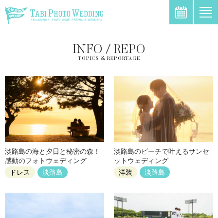
\
INFO / REPO
TOPICS & REPORTAGE
淡路島の海と夕日と秘密の森！
淡路島のビーチで叶えるサンセ
感動のフォトウェディング
ットウェディング
ドレス
淡路島
洋装
淡路島