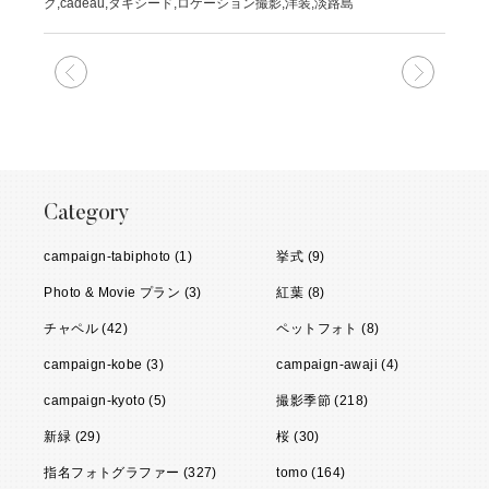
ク,cadeau,タキシード,ロケーション撮影,洋装,淡路島
次の記事
前の記
Category
campaign-tabiphoto (1)
挙式 (9)
Photo & Movie プラン (3)
紅葉 (8)
チャペル (42)
ペットフォト (8)
campaign-kobe (3)
campaign-awaji (4)
campaign-kyoto (5)
撮影季節 (218)
新緑 (29)
桜 (30)
指名フォトグラファー (327)
tomo (164)