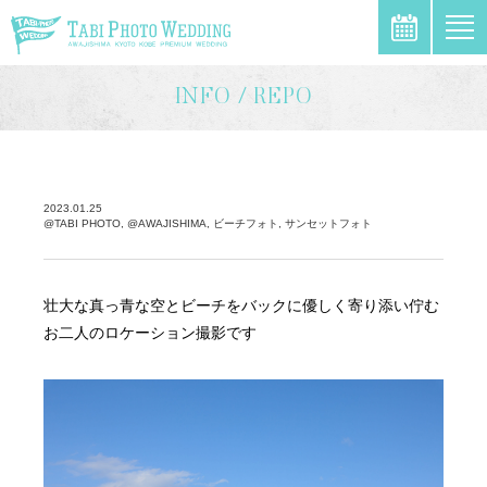
\
INFO / REPO
2023.01.25
@TABI PHOTO, @AWAJISHIMA, ビーチフォト, サンセットフォト
壮大な真っ青な空とビーチをバックに優しく寄り添い佇む
お二人のロケーション撮影です