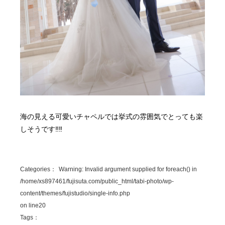
海の見える可愛いチャペルでは挙式の雰囲気でとっても楽
しそうです‼‼
Categories：
Warning
: Invalid argument supplied for foreach() in
/home/xs897461/fujisuta.com/public_html/tabi-photo/wp-
content/themes/fujistudio/single-info.php
on line
20
Tags：