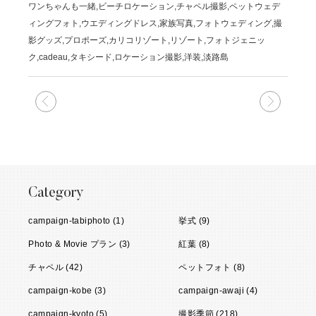
ワンちゃんも一緒,ビーチロケーション,チャペル撮影,ペットウェデ
ィングフォト,ウエディングドレス,家族写真,フォトウェディング,撮
影グッズ,プロポーズ,カリコリゾート,リゾート,フォトジェニッ
ク,cadeau,タキシード,ロケーション撮影,洋装,淡路島
次の記事
前の記
Category
campaign-tabiphoto (1)
挙式 (9)
Photo & Movie プラン (3)
紅葉 (8)
チャペル (42)
ペットフォト (8)
campaign-kobe (3)
campaign-awaji (4)
campaign-kyoto (5)
撮影季節 (218)