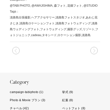
@TABI PHOTO, @AWAJISHIMA, 森フォト, 花畑フォト, @STUDIO
Tags：
淡路島出張撮影,ヘアアクセサリー,淡路島フォトスタジオ,あわじ花
さじき,淡路島ロケーションフォト,淡路島フォトウェディング,淡路
島ウェディングフォト,フォトウェディング,撮影グッズ,リゾート,フ
ォトジェニック,cadeau,タキシード,ロケーション撮影,淡路島
次の記事
前の記
Category
campaign-tabiphoto (1)
挙式 (9)
Photo & Movie プラン (3)
紅葉 (8)
チャペル (42)
ペットフォト (8)