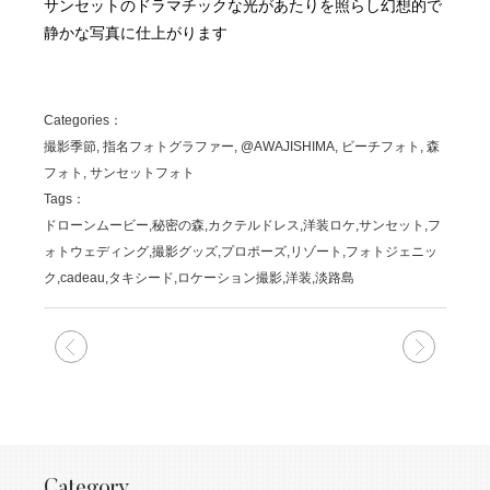
サンセットのドラマチックな光があたりを照らし幻想的で
静かな写真に仕上がります
Categories：
撮影季節, 指名フォトグラファー, @AWAJISHIMA, ビーチフォト, 森
フォト, サンセットフォト
Tags：
ドローンムービー,秘密の森,カクテルドレス,洋装ロケ,サンセット,フ
ォトウェディング,撮影グッズ,プロポーズ,リゾート,フォトジェニッ
ク,cadeau,タキシード,ロケーション撮影,洋装,淡路島
次の記事
前の記
Category