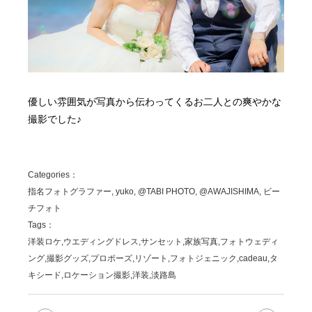
優しい雰囲気が写真から伝わってくるお二人との爽やかな
撮影でした♪
Categories：
指名フォトグラファー, yuko, @TABI PHOTO, @AWAJISHIMA, ビー
チフォト
Tags：
洋装ロケ,ウエディングドレス,サンセット,家族写真,フォトウェディ
ング,撮影グッズ,プロポーズ,リゾート,フォトジェニック,cadeau,タ
キシード,ロケーション撮影,洋装,淡路島