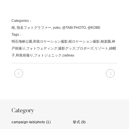
Categories：
桜, 指名フォトグラファー, yuko, @TABI PHOTO, @KOBE
Tags：
明石海峡公園,和装ロケーション撮影,桜ロケーション撮影,相楽園,神
戸前撮り,フォトウェディング,撮影グッズ,プロポーズ,リゾート,綿帽
子,和装前撮り,フォトジェニック,cadeau
次の記事
前の記
Category
campaign-tabiphoto (1)
挙式 (9)