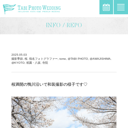
\
INFO / REPO
2025.05.03
撮影季節, 桜, 指名フォトグラファー, tomo, @TABI PHOTO, @AWAJISHIMA,
@KYOTO, 祇園・八坂, 寺院
桜満開の鴨川沿いで和装撮影の様子です♡