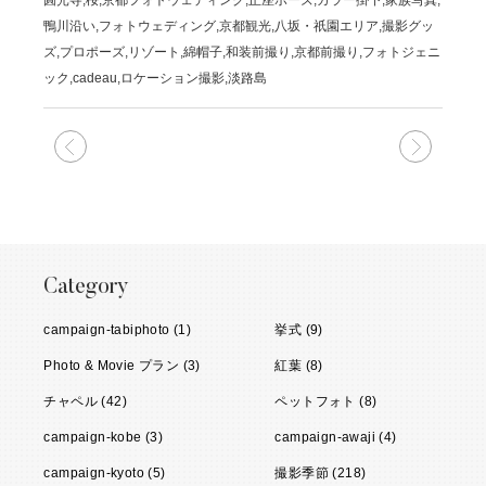
圓光寺,桜,京都フォトウェディング,正座ポーズ,カラー掛下,家族写真,
鴨川沿い,フォトウェディング,京都観光,八坂・祇園エリア,撮影グッ
ズ,プロポーズ,リゾート,綿帽子,和装前撮り,京都前撮り,フォトジェニ
ック,cadeau,ロケーション撮影,淡路島
次の記事
前の記
Category
campaign-tabiphoto (1)
挙式 (9)
Photo & Movie プラン (3)
紅葉 (8)
チャペル (42)
ペットフォト (8)
campaign-kobe (3)
campaign-awaji (4)
campaign-kyoto (5)
撮影季節 (218)