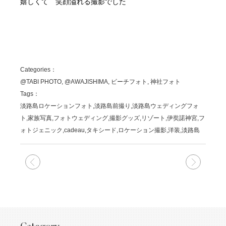
嬉しくて 笑顔溢れる撮影でした
Categories：
@TABI PHOTO, @AWAJISHIMA, ビーチフォト, 神社フォト
Tags：
淡路島ロケーションフォト,淡路島前撮り,淡路島ウェディングフォ
ト,家族写真,フォトウェディング,撮影グッズ,リゾート,伊奘諾神宮,フ
ォトジェニック,cadeau,タキシード,ロケーション撮影,洋装,淡路島
次の記事
前の記