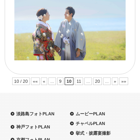
10 / 20
««
«
...
9
10
11
...
20
...
»
»»
淡路島フォトPLAN
ムービーPLAN
チャペルPLAN
神戸フォトPLAN
挙式・披露宴撮影
京都フォトPLAN