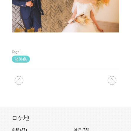
Tags：
淡路島
次の記事
前の記
ロケ地
京都 (37)
神戸 (35)