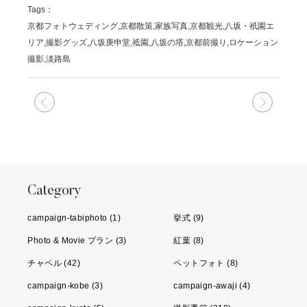
Tags：
京都フォトウェディング,京都散策,家族写真,京都観光,八坂・祇園エ
リア,撮影グッズ,八坂庚申堂,祗園,八坂の塔,京都前撮り,ロケーション
撮影,淡路島
次の記事
前の記
Category
campaign-tabiphoto (1)
挙式 (9)
Photo & Movie プラン (3)
紅葉 (8)
チャペル (42)
ペットフォト (8)
campaign-kobe (3)
campaign-awaji (4)