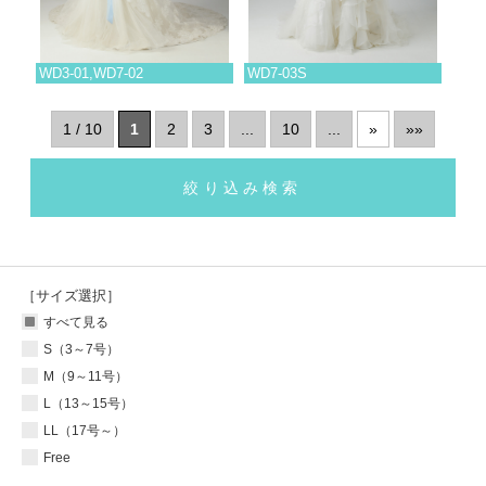
WD3-01,WD7-02
WD7-03S
1 / 10
1
2
3
...
10
...
»
»»
絞り込み検索
［サイズ選択］
すべて見る
S（3～7号）
M（9～11号）
L（13～15号）
LL（17号～）
Free